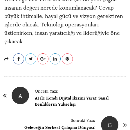
insanın değeri nerede konumlanacak? Cevap
büyük ihtimalle, hayal gücü ve vizyon gerektiren
işlerde olacak. Teknoloji operasyonları
üstlenirken, insan yaratıcılığı ve liderliğiyle öne
çıkacak.
P
Önceki Yazı:
A
a
AI ile Kendi Dijital İkizini Yarat: Sanal
y
Benliklerin Yükselişi
l
a
Sonraki Yazı:
G
Geleceğin Serbest Çalışma Dünyası:
ş