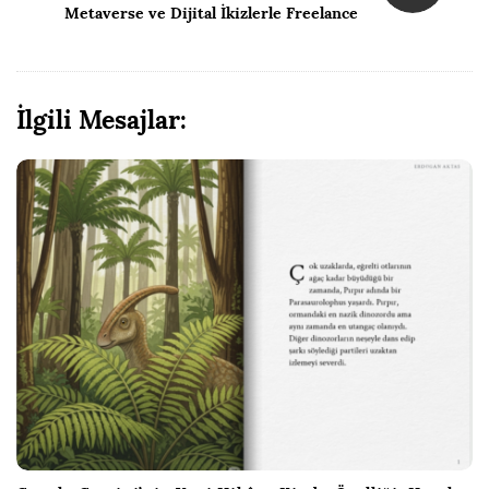
Metaverse ve Dijital İkizlerle Freelance
ı
m
N
a
İlgili Mesajlar:
v
i
g
a
s
y
o
n