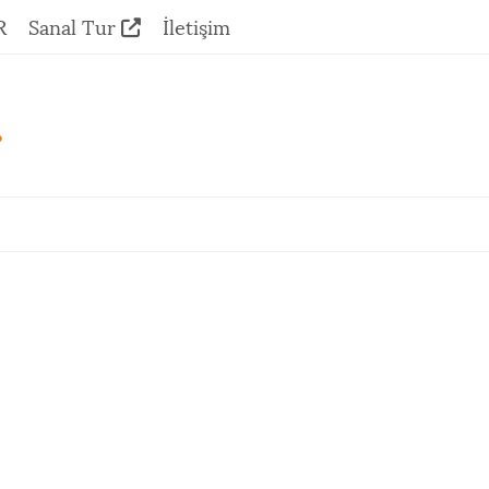
R
Sanal Tur
İletişim
.