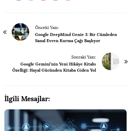
P
Önceki Yazı:
a
Google DeepMind Genie 3: Bir Cümleden
y
Sanal Evren Kurma Çağı Başlıyor
l
a
Sonraki Yazı:
Google Gemini’nin Yeni Hikâye Kitabı
ş
Özelliği: Hayal Gücünden Kitaba Giden Yol
ı
m
N
a
İlgili Mesajlar:
v
i
g
a