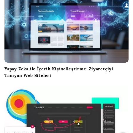
s
y
o
n
Yapay Zeka ile İçerik Kişiselleştirme: Ziyaretçiyi
Tanıyan Web Siteleri