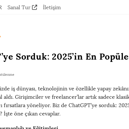
R
Sanal Tur
İletişim
.
ye Sorduk: 2025’in En Popüle
ntülenme
zde iş dünyası, teknolojinin ve özellikle yapay zekânı
 aldı. Girişimciler ve freelancer’lar artık sadece klasik
ıcı fırsatlara yöneliyor. Biz de ChatGPT’ye sorduk: 202
er? İşte öne çıkan cevaplar.
ışmanlığı ve Eğitimleri