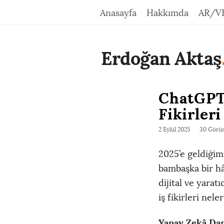
Anasayfa
Hakkımda
AR/V
Erdoğan Aktaş
ChatGPT’
Fikirleri
2 Eylül 2025
30 Görü
2025’e geldiğimi
bambaşka bir hâl
dijital ve yarat
iş fikirleri nel
Yapay Zekâ Dan