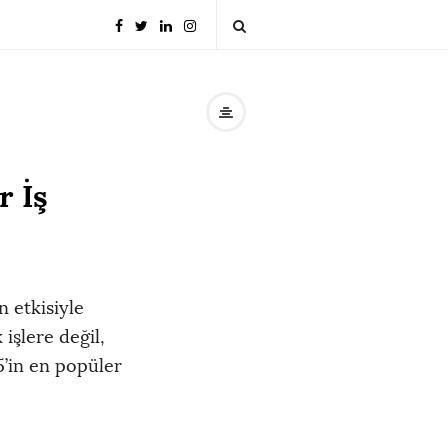
r İş
n etkisiyle
 işlere değil,
5’in en popüler