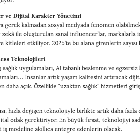
lıyor.
r ve Dijital Karakter Yönetimi
ra gerek kalmadan sosyal medyada fenomen olabilmek
kâ ile oluşturulan sanal influencer’lar, markalarla iş 
e kitleleri etkiliyor. 2025’te bu alana girenlerin sayısı 
ess Teknolojileri
iş sağlık uygulamaları, AI tabanlı beslenme ve egzersiz 
maları… İnsanlar artık yaşam kalitesini artıracak diji
 daha açık. Özellikle “uzaktan sağlık” hizmetleri giriş
sı, hızla değişen teknolojiyle birlikte artık daha fazla 
ijital odak gerektiriyor. En büyük fırsat, teknolojiyi s
i iş modeline akıllıca entegre edenlerin olacak.