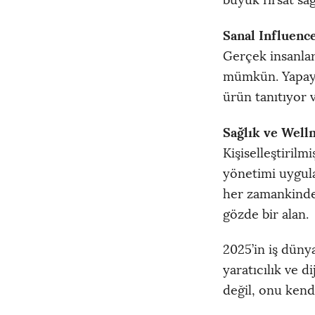
büyük fırsat sağ
Sanal Influence
Gerçek insanla
mümkün. Yapay ze
ürün tanıtıyor v
Sağlık ve Welln
Kişiselleştirilm
yönetimi uygula
her zamankinden
gözde bir alan.
2025’in iş dünya
yaratıcılık ve d
değil, onu kend