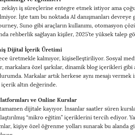
y zekâyı iş süreçlerine entegre etmek istiyor ama ço
ilmiyor. İşte tam bu noktada AI danışmanları devreye g
urney, Suno gibi araçların kullanımı, otomasyon çözü
ında rehberlik sağlayan kişiler, 2025’te yüksek talep g
miş Dijital İçerik Üretimi
ece üretmekle kalmıyor, kişiselleştiriliyor. Sosyal med
r, markalara özel şarkılar, dinamik blog içerikleri gibi 
durumda. Markalar artık herkese aynı mesajı vermek i
 içerik altın değerinde.
latformları ve Online Kurslar
tamamen dijitale kayıyor. İnsanlar saatler süren kursl
aştırılmış “mikro eğitim” içeriklerini tercih ediyor. Y
rmlar, kişiye özel öğrenme yolları sunarak bu alanda gi