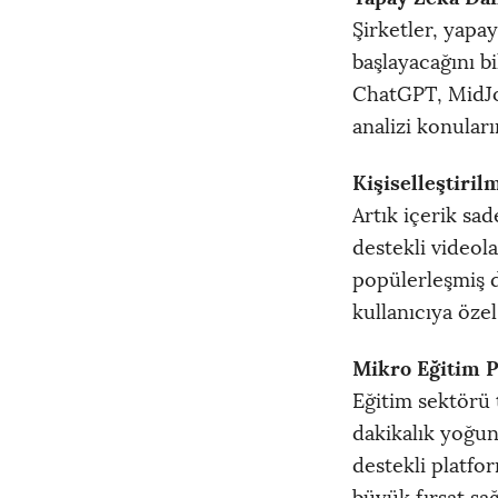
Şirketler, yapa
başlayacağını b
ChatGPT, MidJo
analizi konular
Kişiselleştiril
Artık içerik sad
destekli videola
popülerleşmiş 
kullanıcıya özel
Mikro Eğitim P
Eğitim sektörü 
dakikalık yoğunl
destekli platfo