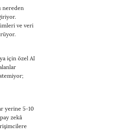
ğu nereden
iriyor.
mleri ve veri
örüyor.
ya için özel AI
alanlar
stemiyor;
ar yerine 5-10
apay zekâ
rişimcilere