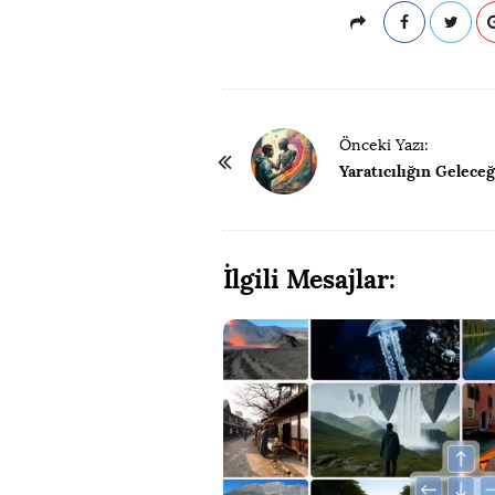
P
Önceki Yazı:
a
Yaratıcılığın Geleceğ
y
l
a
İlgili Mesajlar:
ş
ı
m
N
a
v
i