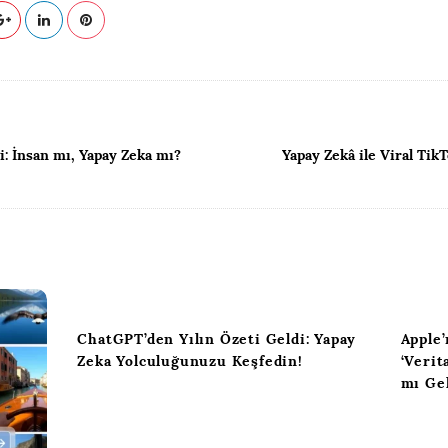
i: İnsan mı, Yapay Zeka mı?
Yapay Zekâ ile Viral Ti
ChatGPT’den Yılın Özeti Geldi: Yapay
Apple’
Zeka Yolculuğunuzu Keşfedin!
‘Verit
mı Ge