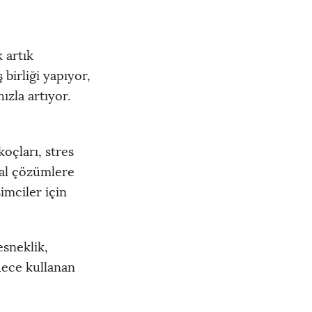
 artık
birliği yapıyor,
hızla artıyor.
koçları, stres
tal çözümlere
imciler için
esneklik,
adece kullanan