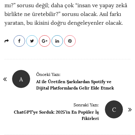
mı?” sorusu değil; daha çok “insan ve yapay zekâ
birlikte ne üretebilir?” sorusu olacak. Asıl farkı
yaratan, bu ikisini doğru dengeleyenler olacak.
P
Önceki Yazı:
A
a
AI ile Üretilen Şarkılardan Spotify ve
y
Dijital Platformlarda Gelir Elde Etmek
l
a
Sonraki Yazı:
C
ChatGPT’ye Sorduk: 2025’in En Popüler İş
ş
Fikirleri
ı
m