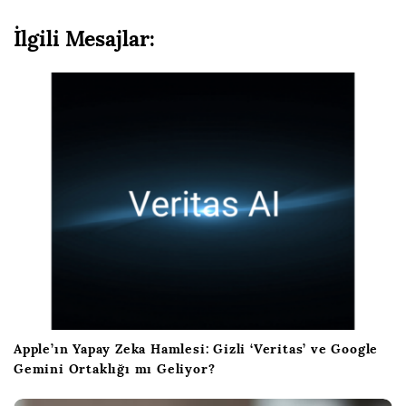
N
a
İlgili Mesajlar:
v
i
g
a
s
y
o
n
Apple’ın Yapay Zeka Hamlesi: Gizli ‘Veritas’ ve Google
Gemini Ortaklığı mı Geliyor?