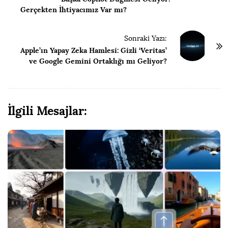
y
Gerçekten İhtiyacımız Var mı?
l
a
Sonraki Yazı:
ş
Apple’ın Yapay Zeka Hamlesi: Gizli ‘Veritas’
ı
ve Google Gemini Ortaklığı mı Geliyor?
m
N
a
İlgili Mesajlar:
v
i
g
a
s
y
o
n