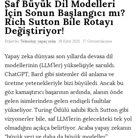
Saf Büyük Dil Modelleri
İçin Sonun Başlangıcı mı?
Rich Sutton Bile Rotayı
Değiştiriyor!
Etiketler
Teknoloji
,
yapay zeka
29 Eylül 2025
27 Görüntülenme
Yapay zeka dünyası son yıllarda devasa dil
modellerinin (LLM’ler) yükselişiyle sarsıldı.
ChatGPT, Bard gibi sistemler dil anlama ve
üretme yetenekleriyle bizi büyüledi. Ancak bu
göz kamaştırıcı başarının ardında, alanın önde
gelen isimlerinden gelen endişeli fısıltılar
yükseliyor. Turing Ödülü sahibi Rich Sutton gibi
vizyonerler bile, saf LLM’lerin gelecekteki tek yol
olmadığını açıkça belirtiyor. Acaba yapay zekanın
“büyük veri ve daha da büyük modeller”