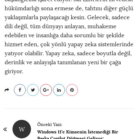
hükümdarlığı sona ermese de, tahtını diğer güçlü
yaklaşımlarla paylaşacağı kesin. Gelecek, sadece
dili değil, tüm dünyayı anlayan, muhakeme
edebilen ve insanlığa daha sorumlu bir şekilde
hizmet eden, çok yönlü yapay zeka sistemlerinde
yatıyor olabilir. Yapay zeka, sadece boyutla değil,
derinlik ve anlayışla tanımlanan yeni bir çağa
giriyor.
P
Önceki Yazı:
W
a
Windows 11’e Kimsenin İstemediği Bir
Başka Copilot Düğmesi Geliyor: