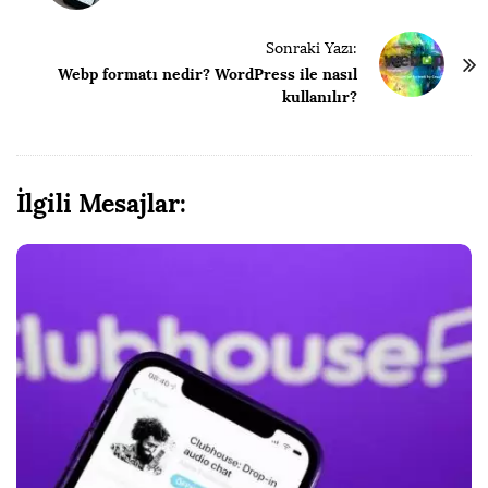
y
l
Sonraki Yazı:
a
Webp formatı nedir? WordPress ile nasıl
kullanılır?
ş
ı
m
N
İlgili Mesajlar:
a
v
i
g
a
s
y
o
n