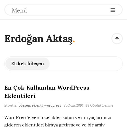
Menü
Erdoğan Aktaş
.
Etiket:
bileşen
En Çok Kullanılan WordPress
Eklentileri
Etiketler
bileşen
,
eklenti
,
wordpress
31 Ocak 2010
88 Görüntülenme
WordPress’e yeni özellikler katan ve ihtiyaçlarımızı
gideren eklentileri biraya getirmeye ve bir arşiv