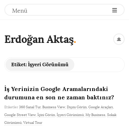
Menü
Erdoğan Aktaş
.
Etiket:
İşyeri Görünümü
İş Yerinizin Google Aramalarındaki
durumuna en son ne zaman baktınız?
Etiketler
360 Sanal Tur
,
Business View
,
Dışını Görün
,
Google Araçları
,
Google Street View
,
İçini Görün
,
İşyeri Görünümü
,
My Business
,
Sokak
Görünümü
,
Virtual Tour