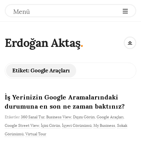
Menü
Erdoğan Aktaş
.
Etiket:
Google Araçları
İş Yerinizin Google Aramalarındaki
durumuna en son ne zaman baktınız?
Etiketler
360 Sanal Tur
,
Business View
,
Dışını Görün
,
Google Araçları
,
Google Street View
,
İçini Görün
,
İşyeri Görünümü
,
My Business
,
Sokak
Görünümü
,
Virtual Tour