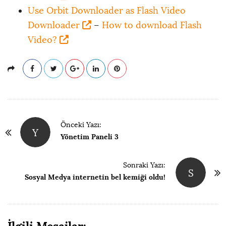
Use Orbit Downloader as Flash Video
Downloader
–
How to download Flash
Video?
P
Önceki Yazı:
Y
a
Yönetim Paneli 3
y
l
Sonraki Yazı:
S
a
Sosyal Medya internetin bel kemiği oldu!
ş
ı
m