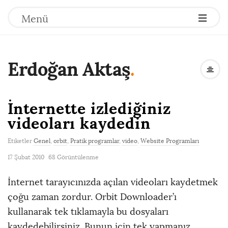
Menü
Erdoğan Aktaş
.
İnternette izlediğiniz
videoları kaydedin
Etiketler
Genel
,
orbit
,
Pratik programlar
,
video
,
Website Programları
17 Şubat 2010
68 Görüntülenme
İnternet tarayıcınızda açılan videoları kaydetmek
çoğu zaman zordur. Orbit Downloader’ı
kullanarak tek tıklamayla bu dosyaları
kaydedebilirsiniz.
Bunun için tek yapmanız