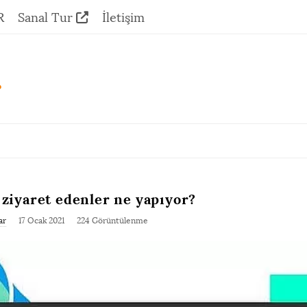
R
Sanal Tur
İletişim
.
ziyaret edenler ne yapıyor?
ar
17 Ocak 2021
224 Görüntülenme