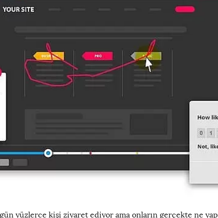
gün yüzlerce kişi ziyaret ediyor ama onların gerçekte ne yapt