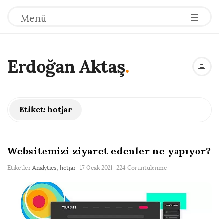
Menü
Erdoğan Aktaş
.
Etiket:
hotjar
Websitemizi ziyaret edenler ne yapıyor?
Etiketler
Analytics
,
hotjar
17 Ocak 2021
224 Görüntülenme