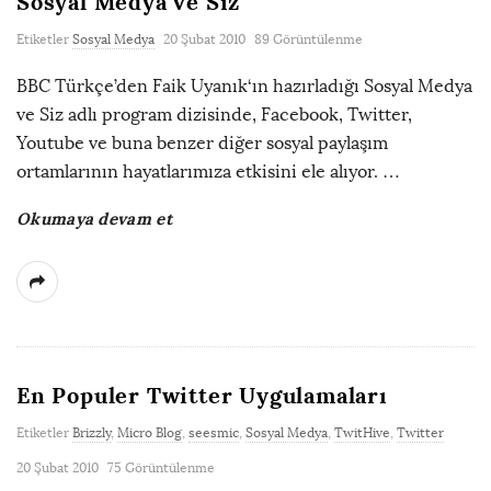
Sosyal Medya ve Siz
Etiketler
Sosyal Medya
20 Şubat 2010
89 Görüntülenme
BBC Türkçe’den Faik Uyanık‘ın hazırladığı Sosyal Medya
ve Siz adlı program dizisinde, Facebook, Twitter,
Youtube ve buna benzer diğer sosyal paylaşım
ortamlarının hayatlarımıza etkisini ele alıyor.
…
Okumaya devam et
En Populer Twitter Uygulamaları
Etiketler
Brizzly
,
Micro Blog
,
seesmic
,
Sosyal Medya
,
TwitHive
,
Twitter
20 Şubat 2010
75 Görüntülenme