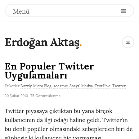
Menü
Erdoğan Aktaş
.
En Populer Twitter
Uygulamaları
Etiketler
Brizzly
,
Micro Blog
,
seesmic
,
Sosyal Medya
,
TwitHive
,
Twitter
20 Şubat 2010
75 Görüntülenme
Twitter piyasaya çıktıktan bu yana birçok
kullanıcının da ilgi odağı haline geldi. Twitter’ın
bu denli popüler olmasındaki sebeplerden biri de
şüphesiz ki kullanıcıyı hiç yormaması.