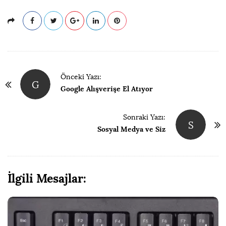
P
Önceki Yazı:
G
a
Google Alışverişe El Atıyor
y
l
Sonraki Yazı:
S
a
Sosyal Medya ve Siz
ş
ı
m
İlgili Mesajlar:
N
a
v
i