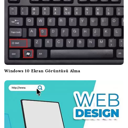
g
a
s
y
o
n
Windows 10 Ekran Görüntüsü Alma